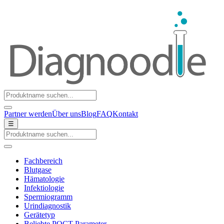
Partner werden
Über uns
Blog
FAQ
Kontakt
☰
Fachbereich
Blutgase
Hämatologie
Infektiologie
Spermiogramm
Urindiagnostik
Gerätetyp
Beliebte POCT-Parameter