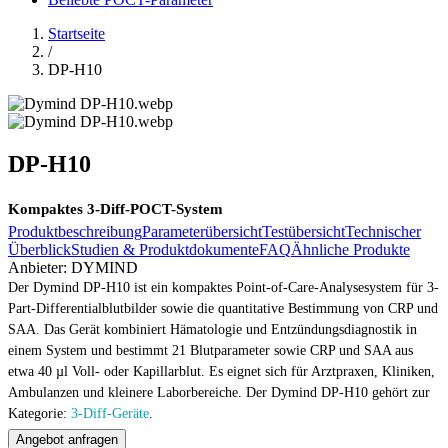
Startseite
/
DP-H10
DP-H10
Kompaktes 3-Diff-POCT-System
Produktbeschreibung
Parameterübersicht
Testübersicht
Technischer
Überblick
Studien & Produktdokumente
FAQ
Ähnliche Produkte
Anbieter:
DYMIND
Der Dymind DP-H10 ist ein kompaktes Point-of-Care-Analysesystem für 3-
Part-Differentialblutbilder sowie die quantitative Bestimmung von CRP und
SAA. Das Gerät kombiniert Hämatologie und Entzündungsdiagnostik in
einem System und bestimmt 21 Blutparameter sowie CRP und SAA aus
etwa 40 µl Voll- oder Kapillarblut. Es eignet sich für Arztpraxen, Kliniken,
Ambulanzen und kleinere Laborbereiche. Der Dymind DP-H10 gehört zur
Kategorie:
3-Diff-Geräte
.
Angebot anfragen