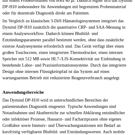
mit einem Probenvolumen von etwa 40 µl. Dadurch eignet sich das Dymind
DP-H10 insbesondere für Anwendungen mit begrenztem Probenmaterial
oder für dezentrale Diagnostik direkt am Patienten.
Im Vergleich zu klassischen 3-Diff-Hämatologiesystemen integriert das
Dymind DP-H10 zusätzlich die quantitative CRP- und SAA-Messung in
einem Analyseworkflow. Dadurch können Blutbild- und
Entzündungsparameter parallel bestimmt werden, ohne dass zusätzliche
externe Analysesysteme erforderlich sind. Das Gerät verfügt über einen
großen Touchscreen, einen integrierten Thermodrucker, einen internen
Speicher mit 512 MB sowie HL7-/LIS-Konnektivität zur Einbindung in
bestehende Labor- und Praxisinformationssysteme. Durch das integrierte
Design ohne internen Flüssigkeitspfad ist das System auf einen
wartungsarmen Betrieb mit reduziertem Reagenzverbrauch ausgelegt.
Anwendungsbereiche
Das Dymind DP-H10 wird in unterschiedlichen Bereichen der
patientennahen Diagnostik eingesetzt. Typische Anwendungen sind
Notaufnahmen und Akutbereiche zur schnellen Abklärung entzündlicher
oder infektiöser Prozesse, Hausarzt- und Facharztpraxen ohne eigenes
Großlabor sowie Intensiv- und Überwachungsstationen mit Bedarf an
kurzfristig verfügbaren Blutbild- und Entzündungswerten. Auch mobile