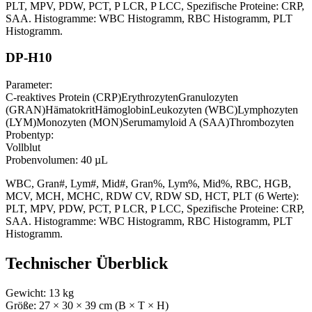
PLT, MPV, PDW, PCT, P LCR, P LCC, Spezifische Proteine: CRP,
SAA. Histogramme: WBC Histogramm, RBC Histogramm, PLT
Histogramm.
DP-H10
Parameter:
C-reaktives Protein (CRP)
Erythrozyten
Granulozyten
(GRAN)
Hämatokrit
Hämoglobin
Leukozyten (WBC)
Lymphozyten
(LYM)
Monozyten (MON)
Serumamyloid A (SAA)
Thrombozyten
Probentyp:
Vollblut
Probenvolumen:
40 µL
WBC, Gran#, Lym#, Mid#, Gran%, Lym%, Mid%, RBC, HGB,
MCV, MCH, MCHC, RDW CV, RDW SD, HCT, PLT (6 Werte):
PLT, MPV, PDW, PCT, P LCR, P LCC, Spezifische Proteine: CRP,
SAA. Histogramme: WBC Histogramm, RBC Histogramm, PLT
Histogramm.
Technischer Überblick
Gewicht:
13
kg
Größe:
27
× 30
× 39
cm (B × T × H)