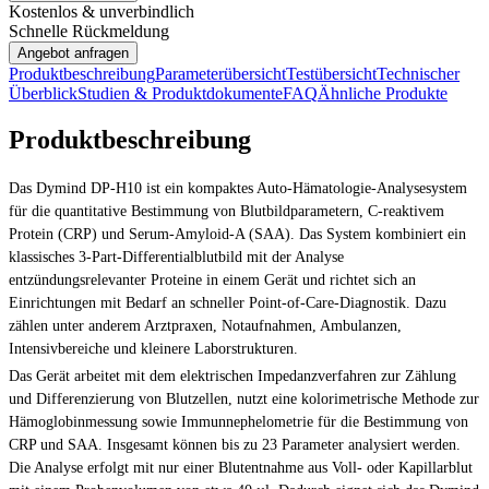
Kostenlos & unverbindlich
Schnelle Rückmeldung
Angebot anfragen
Produktbeschreibung
Parameterübersicht
Testübersicht
Technischer
Überblick
Studien & Produktdokumente
FAQ
Ähnliche Produkte
Produktbeschreibung
Das Dymind DP-H10 ist ein kompaktes Auto-Hämatologie-Analysesystem
für die quantitative Bestimmung von Blutbildparametern, C-reaktivem
Protein (CRP) und Serum-Amyloid-A (SAA). Das System kombiniert ein
klassisches 3-Part-Differentialblutbild mit der Analyse
entzündungsrelevanter Proteine in einem Gerät und richtet sich an
Einrichtungen mit Bedarf an schneller Point-of-Care-Diagnostik. Dazu
zählen unter anderem Arztpraxen, Notaufnahmen, Ambulanzen,
Intensivbereiche und kleinere Laborstrukturen.
Das Gerät arbeitet mit dem elektrischen Impedanzverfahren zur Zählung
und Differenzierung von Blutzellen, nutzt eine kolorimetrische Methode zur
Hämoglobinmessung sowie Immunnephelometrie für die Bestimmung von
CRP und SAA. Insgesamt können bis zu 23 Parameter analysiert werden.
Die Analyse erfolgt mit nur einer Blutentnahme aus Voll- oder Kapillarblut