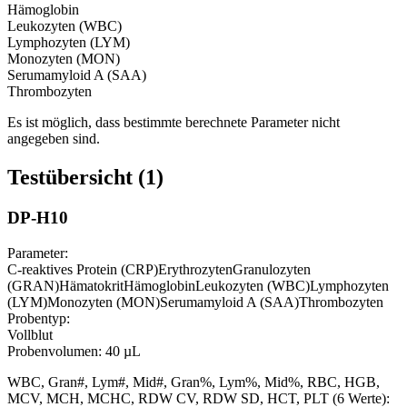
Hämoglobin
Leukozyten (WBC)
Lymphozyten (LYM)
Monozyten (MON)
Serumamyloid A (SAA)
Thrombozyten
Es ist möglich, dass bestimmte berechnete Parameter nicht
angegeben sind.
Testübersicht (1)
DP-H10
Parameter:
C-reaktives Protein (CRP)
Erythrozyten
Granulozyten
(GRAN)
Hämatokrit
Hämoglobin
Leukozyten (WBC)
Lymphozyten
(LYM)
Monozyten (MON)
Serumamyloid A (SAA)
Thrombozyten
Probentyp:
Vollblut
Probenvolumen:
40 µL
WBC, Gran#, Lym#, Mid#, Gran%, Lym%, Mid%, RBC, HGB,
MCV, MCH, MCHC, RDW CV, RDW SD, HCT, PLT (6 Werte):