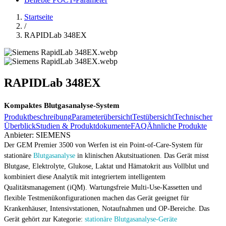
Startseite
/
RAPIDLab 348EX
RAPIDLab 348EX
Kompaktes Blutgasanalyse-System
Produktbeschreibung
Parameterübersicht
Testübersicht
Technischer
Überblick
Studien & Produktdokumente
FAQ
Ähnliche Produkte
Anbieter:
SIEMENS
Der GEM Premier 3500 von Werfen ist ein Point-of-Care-System für
stationäre
Blutgasanalyse
in klinischen Akutsituationen. Das Gerät misst
Blutgase, Elektrolyte, Glukose, Laktat und Hämatokrit aus Vollblut und
kombiniert diese Analytik mit integriertem intelligentem
Qualitätsmanagement (iQM). Wartungsfreie Multi-Use-Kassetten und
flexible Testmenükonfigurationen machen das Gerät geeignet für
Krankenhäuser, Intensivstationen, Notaufnahmen und OP-Bereiche. Das
Gerät gehört zur Kategorie:
stationäre Blutgasanalyse-Geräte