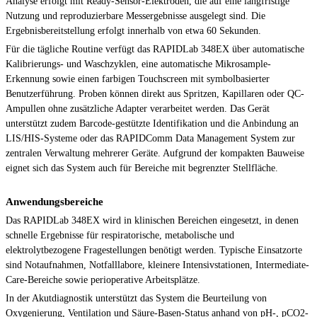
Analyse erfolgt mit Ready-Sensor-Elektroden, die auf eine langfristige
Nutzung und reproduzierbare Messergebnisse ausgelegt sind. Die
Ergebnisbereitstellung erfolgt innerhalb von etwa 60 Sekunden.
Für die tägliche Routine verfügt das RAPIDLab 348EX über automatische
Kalibrierungs- und Waschzyklen, eine automatische Mikrosample-
Erkennung sowie einen farbigen Touchscreen mit symbolbasierter
Benutzerführung. Proben können direkt aus Spritzen, Kapillaren oder QC-
Ampullen ohne zusätzliche Adapter verarbeitet werden. Das Gerät
unterstützt zudem Barcode-gestützte Identifikation und die Anbindung an
LIS/HIS-Systeme oder das RAPIDComm Data Management System zur
zentralen Verwaltung mehrerer Geräte. Aufgrund der kompakten Bauweise
eignet sich das System auch für Bereiche mit begrenzter Stellfläche.
Anwendungsbereiche
Das RAPIDLab 348EX wird in klinischen Bereichen eingesetzt, in denen
schnelle Ergebnisse für respiratorische, metabolische und
elektrolytbezogene Fragestellungen benötigt werden. Typische Einsatzorte
sind Notaufnahmen, Notfalllabore, kleinere Intensivstationen, Intermediate-
Care-Bereiche sowie perioperative Arbeitsplätze.
In der Akutdiagnostik unterstützt das System die Beurteilung von
Oxygenierung, Ventilation und Säure-Basen-Status anhand von pH-, pCO2-