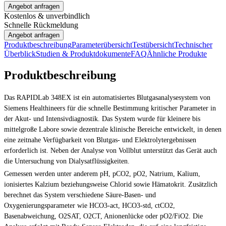
Angebot anfragen
Kostenlos & unverbindlich
Schnelle Rückmeldung
Angebot anfragen
Produktbeschreibung
Parameterübersicht
Testübersicht
Technischer
Überblick
Studien & Produktdokumente
FAQ
Ähnliche Produkte
Produktbeschreibung
Das RAPIDLab 348EX ist ein automatisiertes Blutgasanalysesystem von
Siemens Healthineers für die schnelle Bestimmung kritischer Parameter in
der Akut- und Intensivdiagnostik. Das System wurde für kleinere bis
mittelgroße Labore sowie dezentrale klinische Bereiche entwickelt, in denen
eine zeitnahe Verfügbarkeit von Blutgas- und Elektrolytergebnissen
erforderlich ist. Neben der Analyse von Vollblut unterstützt das Gerät auch
die Untersuchung von Dialysatflüssigkeiten.
Gemessen werden unter anderem pH, pCO2, pO2, Natrium, Kalium,
ionisiertes Kalzium beziehungsweise Chlorid sowie Hämatokrit. Zusätzlich
berechnet das System verschiedene Säure-Basen- und
Oxygenierungsparameter wie HCO3-act, HCO3-std, ctCO2,
Basenabweichung, O2SAT, O2CT, Anionenlücke oder pO2/FiO2. Die