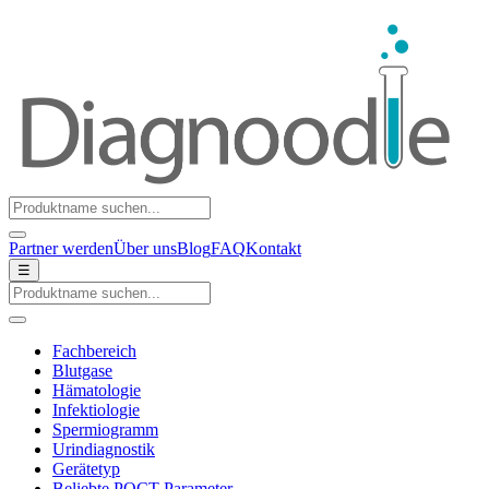
Partner werden
Über uns
Blog
FAQ
Kontakt
☰
Fachbereich
Blutgase
Hämatologie
Infektiologie
Spermiogramm
Urindiagnostik
Gerätetyp
Beliebte POCT-Parameter