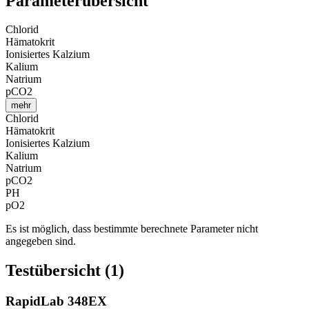
Parameterübersicht
Chlorid
Hämatokrit
Ionisiertes Kalzium
Kalium
Natrium
pCO2
mehr
Chlorid
Hämatokrit
Ionisiertes Kalzium
Kalium
Natrium
pCO2
PH
pO2
Es ist möglich, dass bestimmte berechnete Parameter nicht
angegeben sind.
Testübersicht (1)
RapidLab 348EX