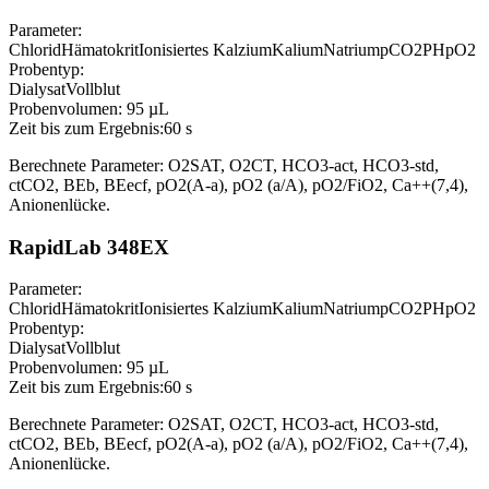
Parameter:
Chlorid
Hämatokrit
Ionisiertes Kalzium
Kalium
Natrium
pCO2
PH
pO2
Probentyp:
Dialysat
Vollblut
Probenvolumen:
95 µL
Zeit bis zum Ergebnis:
60 s
Berechnete Parameter: O2SAT, O2CT, HCO3-act, HCO3-std,
ctCO2, BEb, BEecf, pO2(A-a), pO2 (a/A), pO2/FiO2, Ca++(7,4),
Anionenlücke.
RapidLab 348EX
Parameter:
Chlorid
Hämatokrit
Ionisiertes Kalzium
Kalium
Natrium
pCO2
PH
pO2
Probentyp:
Dialysat
Vollblut
Probenvolumen:
95 µL
Zeit bis zum Ergebnis:
60 s
Berechnete Parameter: O2SAT, O2CT, HCO3-act, HCO3-std,
ctCO2, BEb, BEecf, pO2(A-a), pO2 (a/A), pO2/FiO2, Ca++(7,4),
Anionenlücke.