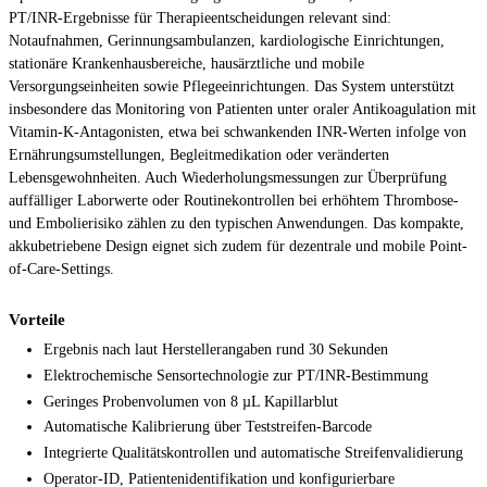
PT/INR-Ergebnisse für Therapieentscheidungen relevant sind:
Notaufnahmen, Gerinnungsambulanzen, kardiologische Einrichtungen,
stationäre Krankenhausbereiche, hausärztliche und mobile
Versorgungseinheiten sowie Pflegeeinrichtungen. Das System unterstützt
insbesondere das Monitoring von Patienten unter oraler Antikoagulation mit
Vitamin-K-Antagonisten, etwa bei schwankenden INR-Werten infolge von
Ernährungsumstellungen, Begleitmedikation oder veränderten
Lebensgewohnheiten. Auch Wiederholungsmessungen zur Überprüfung
auffälliger Laborwerte oder Routinekontrollen bei erhöhtem Thrombose-
und Embolierisiko zählen zu den typischen Anwendungen. Das kompakte,
akkubetriebene Design eignet sich zudem für dezentrale und mobile Point-
of-Care-Settings.
Vorteile
Ergebnis nach laut Herstellerangaben rund 30 Sekunden
Elektrochemische Sensortechnologie zur PT/INR-Bestimmung
Geringes Probenvolumen von 8 µL Kapillarblut
Automatische Kalibrierung über Teststreifen-Barcode
Integrierte Qualitätskontrollen und automatische Streifenvalidierung
Operator-ID, Patientenidentifikation und konfigurierbare