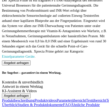
Der Xprecia Prime ist ein tragbares PT/INR-Analysegerät des Herstellers
Universal Biosensors für die patientennahe Gerinnungsdiagnostik. Die
Bestimmung von Prothrombinzeit und INR-Wert erfolgt über
elektrochemische Sensortechnologie auf codierten Einweg-Teststreifen
anhand einer kapillaren Blutprobe aus der Fingerpunktion. Eingesetzt wird
das System vor allem zur INR-Überwachung von Patienten unter oraler
Gerinnungshemmertherapie mit Vitamin-K-Antagonisten wie Warfarin, z.B.
in Notaufnahmen, Gerinnungsambulanzen oder hausärztlichen Praxen. Mit
einem Messbereich von 0,8 bis 8,0 INR und einer Ergebniszeit von rund 30
Sekunden eignet sich das Gerät für die schnelle Point-of-Care-
Gerinnungsdiagnostik. Xprecia Prime gehört zur Kategorie:
Einzelparameter-Geräte
.
Angebot anfragen
Ihr Angebot – garantiert in einem Werktag.
Kostenlos & unverbindlich
Antwort in einem Werktag
KI-Assistent & Videos
Angebot anfragen
Produktbeschreibung
Produktvideos
Parameterübersicht
Testübersicht
T
Überblick
Studien & Produktdokumente
FAQ
Ähnliche Produkte