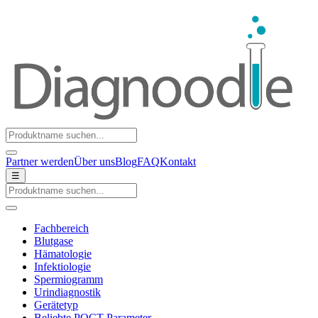
Partner werden
Über uns
Blog
FAQ
Kontakt
☰
Fachbereich
Blutgase
Hämatologie
Infektiologie
Spermiogramm
Urindiagnostik
Gerätetyp
Beliebte POCT-Parameter