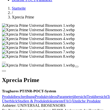
Startseite
/
Xprecia Prime
Xprecia Prime
Tragbares PT/INR-POCT-System
Produktbeschreibung
Produktvideos
Parameterübersicht
Testübersicht
T
Überblick
Studien & Produktdokumente
FAQ
Ähnliche Produkte
Anbieter:
UNIVERSAL BIOSENSORS