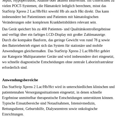
Sepsis, Hypoperfusion, Anämie oder akutem Blutverlust. Im Unterschied zu
vielen POCT-Systemen, die Hämatokrit lediglich berechnen, misst das
StatStrip Xpress 2 Lac/Hb/Hct sowohl Hb als auch Hkt direkt. Das kann
insbesondere bei Patientinnen und Patienten mit hämatologischen
Veränderungen oder komplexen Krankheitsbildern relevant sein.
Das Gerät speichert bis zu 400 Patienten- und Qualitätskontrollergebnisse
und verfügt über ein farbiges LCD-Display mit großer Zahlenanzeige.
Durch die kompakte Bauform, das geringe Gewicht von rund 78 g sowie
den Batteriebetrieb eignet sich das System für stationäre und mobile
Anwendungen gleichermaßen. Das StatStrip Xpress 2 Lac/Hb/Hct gehört
zur Kategorie Multiparameter Geräte und wird insbesondere dort eingesetzt,
wo schnelle diagnostische Entscheidungen ohne zentrale Laborinfrastruktur
erforderlich sind.
Anwendungsbereiche
Das StatStrip Xpress 2 Lac/Hb/Hct wird in unterschiedlichen klinischen und
patientennahen Versorgungssituationen eingesetzt, in denen schnelle
Ergebnisse unmittelbar therapeutische Entscheidungen unterstützen können.
Typische Einsatzbereiche sind Notaufnahmen, Intensivmedizin,
Rettungsdienst, Geburtshilfe, Dialysezentren sowie onkologische
Einrichtungen.