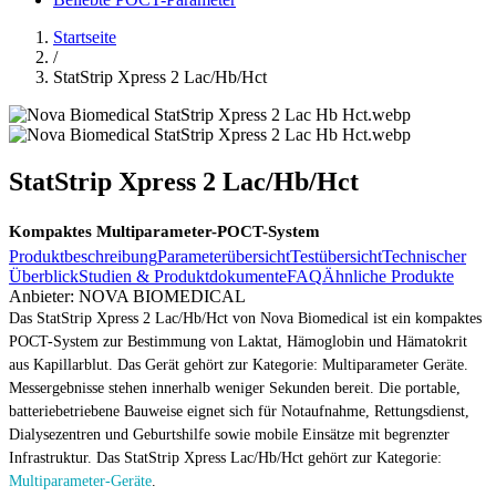
Startseite
/
StatStrip Xpress 2 Lac/Hb/Hct
StatStrip Xpress 2 Lac/Hb/Hct
Kompaktes Multiparameter-POCT-System
Produktbeschreibung
Parameterübersicht
Testübersicht
Technischer
Überblick
Studien & Produktdokumente
FAQ
Ähnliche Produkte
Anbieter:
NOVA BIOMEDICAL
Das StatStrip Xpress 2 Lac/Hb/Hct von Nova Biomedical ist ein kompaktes
POCT-System zur Bestimmung von Laktat, Hämoglobin und Hämatokrit
aus Kapillarblut. Das Gerät gehört zur Kategorie: Multiparameter Geräte.
Messergebnisse stehen innerhalb weniger Sekunden bereit. Die portable,
batteriebetriebene Bauweise eignet sich für Notaufnahme, Rettungsdienst,
Dialysezentren und Geburtshilfe sowie mobile Einsätze mit begrenzter
Infrastruktur. Das StatStrip Xpress Lac/Hb/Hct gehört zur Kategorie:
Multiparameter-Geräte
.