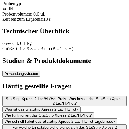
Probentyp:
Vollblut
Probenvolumen:
0.6 µL
Zeit bis zum Ergebnis:
13 s
Technischer Überblick
Gewicht:
0.1
kg
Größe:
6.1
× 9.8
× 2.3
cm (B × T × H)
Studien & Produktdokumente
Anwendungsstudien
Häufig gestellte Fragen
StatStrip Xpress 2 Lac/Hb/Hct Preis: Was kostet das StatStrip Xpress
2 Lac/Hb/Hct?
Was ist das StatStrip Xpress 2 Lac/Hb/Hct?
Wie funktioniert das StatStrip Xpress 2 Lac/Hb/Hct?
Wie schnell liefert das StatStrip Xpress 2 Lac/Hb/Hct Ergebnisse?
Für welche Einsatzbereiche eignet sich das StatStrip Xpress 2