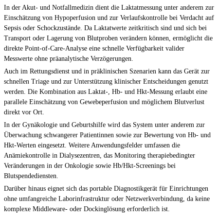
In der Akut- und Notfallmedizin dient die Laktatmessung unter anderem zur
Einschätzung von Hypoperfusion und zur Verlaufskontrolle bei Verdacht auf
Sepsis oder Schockzustände. Da Laktatwerte zeitkritisch sind und sich bei
Transport oder Lagerung von Blutproben verändern können, ermöglicht die
direkte Point-of-Care-Analyse eine schnelle Verfügbarkeit valider
Messwerte ohne präanalytische Verzögerungen.
Auch im Rettungsdienst und in präklinischen Szenarien kann das Gerät zur
schnellen Triage und zur Unterstützung klinischer Entscheidungen genutzt
werden. Die Kombination aus Laktat-, Hb- und Hkt-Messung erlaubt eine
parallele Einschätzung von Gewebeperfusion und möglichem Blutverlust
direkt vor Ort.
In der Gynäkologie und Geburtshilfe wird das System unter anderem zur
Überwachung schwangerer Patientinnen sowie zur Bewertung von Hb- und
Hkt-Werten eingesetzt. Weitere Anwendungsfelder umfassen die
Anämiekontrolle in Dialysezentren, das Monitoring therapiebedingter
Veränderungen in der Onkologie sowie Hb/Hkt-Screenings bei
Blutspendediensten.
Darüber hinaus eignet sich das portable Diagnostikgerät für Einrichtungen
ohne umfangreiche Laborinfrastruktur oder Netzwerkverbindung, da keine
komplexe Middleware- oder Dockinglösung erforderlich ist.