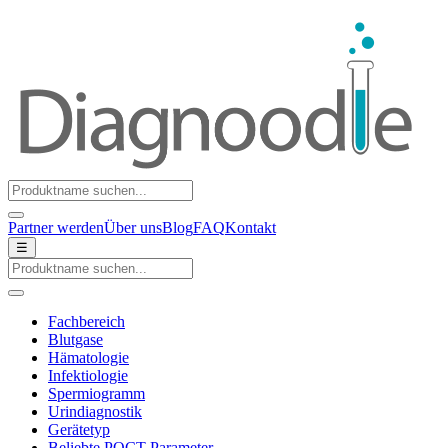
Partner werden
Über uns
Blog
FAQ
Kontakt
☰
Fachbereich
Blutgase
Hämatologie
Infektiologie
Spermiogramm
Urindiagnostik
Gerätetyp
Beliebte POCT-Parameter