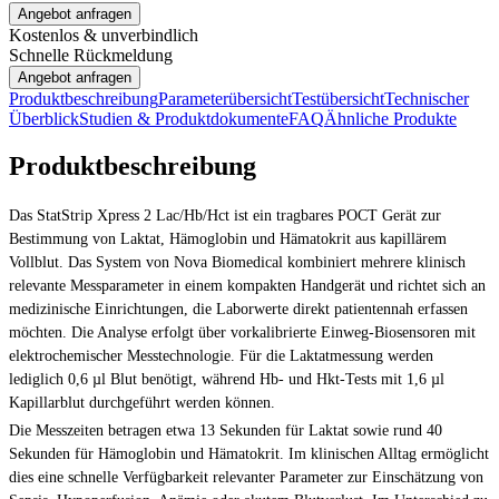
Angebot anfragen
Kostenlos & unverbindlich
Schnelle Rückmeldung
Angebot anfragen
Produktbeschreibung
Parameterübersicht
Testübersicht
Technischer
Überblick
Studien & Produktdokumente
FAQ
Ähnliche Produkte
Produktbeschreibung
Das StatStrip Xpress 2 Lac/Hb/Hct ist ein tragbares POCT Gerät zur
Bestimmung von Laktat, Hämoglobin und Hämatokrit aus kapillärem
Vollblut. Das System von Nova Biomedical kombiniert mehrere klinisch
relevante Messparameter in einem kompakten Handgerät und richtet sich an
medizinische Einrichtungen, die Laborwerte direkt patientennah erfassen
möchten. Die Analyse erfolgt über vorkalibrierte Einweg-Biosensoren mit
elektrochemischer Messtechnologie. Für die Laktatmessung werden
lediglich 0,6 µl Blut benötigt, während Hb- und Hkt-Tests mit 1,6 µl
Kapillarblut durchgeführt werden können.
Die Messzeiten betragen etwa 13 Sekunden für Laktat sowie rund 40
Sekunden für Hämoglobin und Hämatokrit. Im klinischen Alltag ermöglicht
dies eine schnelle Verfügbarkeit relevanter Parameter zur Einschätzung von