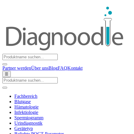
Partner werden
Über uns
Blog
FAQ
Kontakt
☰
Fachbereich
Blutgase
Hämatologie
Infektiologie
Spermiogramm
Urindiagnostik
Gerätetyp
Beliebte POCT-Parameter