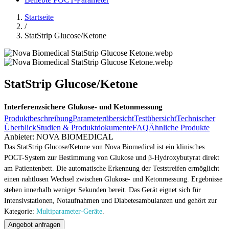
Startseite
/
StatStrip Glucose/Ketone
StatStrip Glucose/Ketone
Interferenzsichere Glukose- und Ketonmessung
Produktbeschreibung
Parameterübersicht
Testübersicht
Technischer
Überblick
Studien & Produktdokumente
FAQ
Ähnliche Produkte
Anbieter:
NOVA BIOMEDICAL
Das StatStrip Glucose/Ketone von Nova Biomedical ist ein klinisches
POCT-System zur Bestimmung von Glukose und β-Hydroxybutyrat direkt
am Patientenbett. Die automatische Erkennung der Teststreifen ermöglicht
einen nahtlosen Wechsel zwischen Glukose- und Ketonmessung. Ergebnisse
stehen innerhalb weniger Sekunden bereit. Das Gerät eignet sich für
Intensivstationen, Notaufnahmen und Diabetesambulanzen und gehört zur
Kategorie:
Multiparameter-Geräte
.
Angebot anfragen