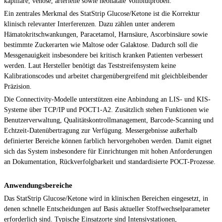
kapilläre, venöse, arterielle sowie neonatale Vollblutproben.
Ein zentrales Merkmal des StatStrip Glucose/Ketone ist die Korrektur
klinisch relevanter Interferenzen. Dazu zählen unter anderem
Hämatokritschwankungen, Paracetamol, Harnsäure, Ascorbinsäure sowie
bestimmte Zuckerarten wie Maltose oder Galaktose. Dadurch soll die
Messgenauigkeit insbesondere bei kritisch kranken Patienten verbessert
werden. Laut Hersteller benötigt das Teststreifensystem keine
Kalibrationscodes und arbeitet chargenübergreifend mit gleichbleibender
Präzision.
Die Connectivity-Modelle unterstützen eine Anbindung an LIS- und KIS-
Systeme über TCP/IP und POCT1-A2. Zusätzlich stehen Funktionen wie
Benutzerverwaltung, Qualitätskontrollmanagement, Barcode-Scanning und
Echtzeit-Datenübertragung zur Verfügung. Messergebnisse außerhalb
definierter Bereiche können farblich hervorgehoben werden. Damit eignet
sich das System insbesondere für Einrichtungen mit hohen Anforderungen
an Dokumentation, Rückverfolgbarkeit und standardisierte POCT-Prozesse.
Anwendungsbereiche
Das StatStrip Glucose/Ketone wird in klinischen Bereichen eingesetzt, in
denen schnelle Entscheidungen auf Basis aktueller Stoffwechselparameter
erforderlich sind. Typische Einsatzorte sind Intensivstationen,