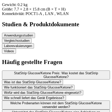
Gewicht:
0.2
kg
Größe:
7.7
× 2.8
× 15.8
cm (B × T × H)
Konnektivität:
POCT1-A
,
LAN
,
WLAN
Studien & Produktdokumente
Anwendungsstudien
Vergleichsstudien
Laborevaluierungen
Videos
Häufig gestellte Fragen
StatStrip Glucose/Ketone Preis: Was kostet das StatStrip
Glucose/Ketone?
Was ist das StatStrip Glucose/Ketone?
Wie funktioniert das StatStrip Glucose/Ketone?
Wofür wird das StatStrip Glucose/Ketone eingesetzt?
Wie schnell liefert das Gerät Ergebnisse?
Welche Probenarten können mit dem StatStrip Glucose/Ketone
verwendet werden?