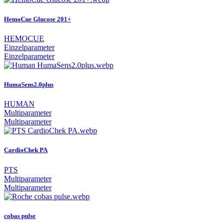
HemoCue Glucose 201+
HEMOCUE
Einzelparameter
Einzelparameter
HumaSens2.0plus
HUMAN
Multiparameter
Multiparameter
CardioChek PA
PTS
Multiparameter
Multiparameter
cobas pulse