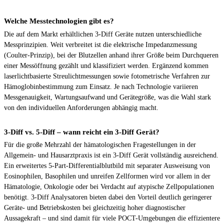
Welche Messtechnologien gibt es?
Die auf dem Markt erhältlichen 3-Diff Geräte nutzen unterschiedliche
Messprinzipien. Weit verbreitet ist die elektrische Impedanzmessung
(Coulter-Prinzip), bei der Blutzellen anhand ihrer Größe beim Durchqueren
einer Messöffnung gezählt und klassifiziert werden. Ergänzend kommen
laserlichtbasierte Streulichtmessungen sowie fotometrische Verfahren zur
Hämoglobinbestimmung zum Einsatz. Je nach Technologie variieren
Messgenauigkeit, Wartungsaufwand und Gerätegröße, was die Wahl stark
von den individuellen Anforderungen abhängig macht.
3-Diff vs. 5-Diff – wann reicht ein 3-Diff Gerät?
Für die große Mehrzahl der hämatologischen Fragestellungen in der
Allgemein- und Hausarztpraxis ist ein 3-Diff Gerät vollständig ausreichend.
Ein erweitertes 5-Part-Differentialblutbild mit separater Ausweisung von
Eosinophilen, Basophilen und unreifen Zellformen wird vor allem in der
Hämatologie, Onkologie oder bei Verdacht auf atypische Zellpopulationen
benötigt. 3-Diff Analysatoren bieten dabei den Vorteil deutlich geringerer
Geräte- und Betriebskosten bei gleichzeitig hoher diagnostischer
Aussagekraft – und sind damit für viele POCT-Umgebungen die effizientere