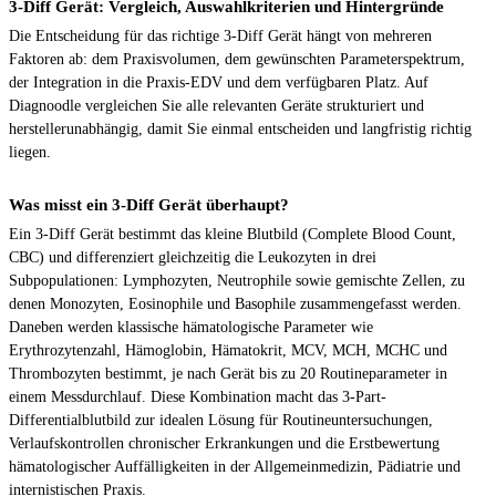
3-Diff Gerät: Vergleich, Auswahlkriterien und Hintergründe
Die Entscheidung für das richtige 3-Diff Gerät hängt von mehreren
Faktoren ab: dem Praxisvolumen, dem gewünschten Parameterspektrum,
der Integration in die Praxis-EDV und dem verfügbaren Platz. Auf
Diagnoodle vergleichen Sie alle relevanten Geräte strukturiert und
herstellerunabhängig, damit Sie einmal entscheiden und langfristig richtig
liegen.
Was misst ein 3-Diff Gerät überhaupt?
Ein 3-Diff Gerät bestimmt das kleine Blutbild (Complete Blood Count,
CBC) und differenziert gleichzeitig die Leukozyten in drei
Subpopulationen: Lymphozyten, Neutrophile sowie gemischte Zellen, zu
denen Monozyten, Eosinophile und Basophile zusammengefasst werden.
Daneben werden klassische hämatologische Parameter wie
Erythrozytenzahl, Hämoglobin, Hämatokrit, MCV, MCH, MCHC und
Thrombozyten bestimmt, je nach Gerät bis zu 20 Routineparameter in
einem Messdurchlauf. Diese Kombination macht das 3-Part-
Differentialblutbild zur idealen Lösung für Routineuntersuchungen,
Verlaufskontrollen chronischer Erkrankungen und die Erstbewertung
hämatologischer Auffälligkeiten in der Allgemeinmedizin, Pädiatrie und
internistischen Praxis.