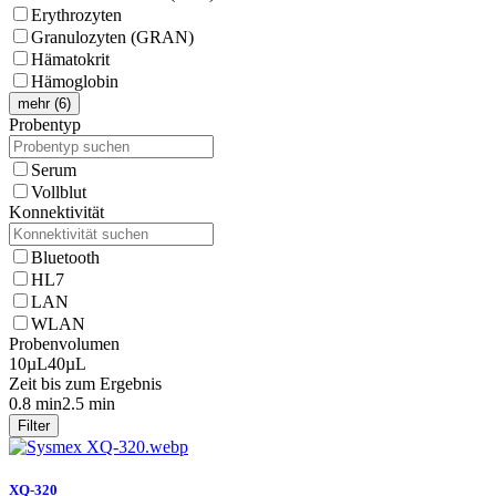
Erythrozyten
Granulozyten (GRAN)
Hämatokrit
Hämoglobin
mehr (6)
Probentyp
Serum
Vollblut
Konnektivität
Bluetooth
HL7
LAN
WLAN
Probenvolumen
10µL
40µL
Zeit bis zum Ergebnis
0.8 min
2.5 min
Filter
XQ-320