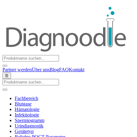
Partner werden
Über uns
Blog
FAQ
Kontakt
☰
Fachbereich
Blutgase
Hämatologie
Infektiologie
Spermiogramm
Urindiagnostik
Gerätetyp
Beliebte POCT-Parameter