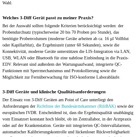
Wahl.
Welches 3-Diff Gerät passt zu meiner Praxis?
Bei der Auswahl sollten folgende Kriterien berücksichtigt werden: der
Probendurchsatz (typischerweise 20 bis 70 Proben pro Stunde), das
benötigte Probenvolumen (moderne Geräte arbeiten ab ca. 16 µl Vollblut
oder Kapillarblut), die Ergebniszeit (unter 60 Sekunden), sowie die
Konnektivität, moderne Geräte unterstützen die LIS-Integration via LAN,
USB, WLAN oder Bluetooth für eine nahtlose Einbindung in die Praxis-
EDV. Relevant sind außerdem der Wartungsaufwand, integrierte QC-
Funktionen mit Sperrmechanismus und Protokollierung sowie die
Möglichkeit zur Fernüberwachung für ISO-konforme Laborabläufe.
3-Diff Geräte und klinische Qualitätsanforderungen
Der Einsatz von 3-Diff Geräten am Point of Care unterliegt den
Anforderungen der
Richtlinie der Bundesärztekammer (RiliBÄK)
sowie der
europäischen IVDR. Entscheidend ist, dass die Ergebnisqualität unabhängig
vom Einsatzort konstant hoch bleibt, ob im Zentrallabor, in der Arztpraxis
oder auf der Krankenstation. Geräte mit integrierten QC-Intervallalarmen,
automatischer Kalibrierungskontrolle und lückenloser Rückverfolgbarkeit