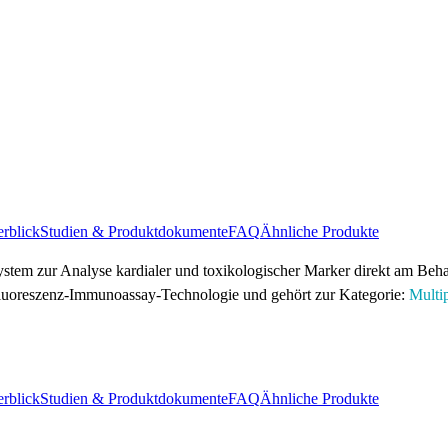
rblick
Studien & Produktdokumente
FAQ
Ähnliche Produkte
ystem zur Analyse kardialer und toxikologischer Marker direkt am Beh
f Fluoreszenz-Immunoassay-Technologie und gehört zur Kategorie:
Multi
rblick
Studien & Produktdokumente
FAQ
Ähnliche Produkte