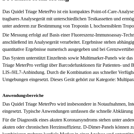
Das Quidel Triage MeterPro ist ein kompaktes Point-of-Care-Analyse
tragbares Analysegerät mit unterschiedlichen Testkassetten und ermö
unter anderem zur Bestimmung von Troponin I, hochsensiblem Tro
Die Messung erfolgt auf Basis einer Fluoreszenz-Immunoassay-Technol
anschließend im Analysegerät verarbeitet. Ergebnisse stehen abhängig
quantitative Ergebnisse numerisch ausgegeben und bei Grenzwertüber
Das System unterstützt Einzeltests sowie Multimarker-Panels wie da
Triage MeterPro verfügt über Barcodefunktionen für Patienten- und Bed
LIS-/HL7-Anbindung. Durch die Kombination aus schneller Verfügbark
Umgebungen eingesetzt. Dieses Gerät gehört zur Kategorie: Multipar
Anwendungsbereiche
Das Quidel Triage MeterPro wird insbesondere in Notaufnahmen, Inte
eingesetzt. Typische Anwendungen umfassen die schnelle Abklärung a
Für die Diagnostik eines akuten Koronarsyndroms stehen unter ande
akuten oder chronischen Herzinsuffizienz. D-Dimer-Panels können z