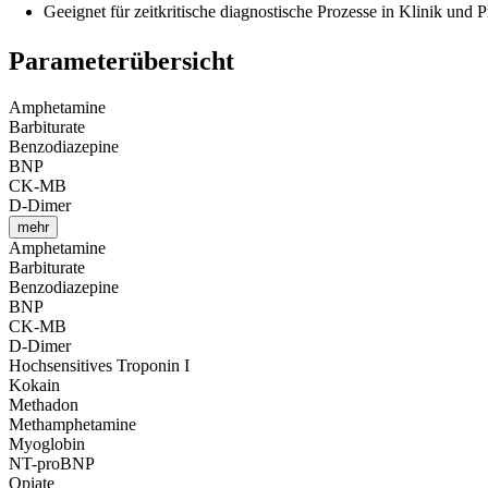
Geeignet für zeitkritische diagnostische Prozesse in Klinik und P
Parameterübersicht
Amphetamine
Barbiturate
Benzodiazepine
BNP
CK-MB
D-Dimer
mehr
Amphetamine
Barbiturate
Benzodiazepine
BNP
CK-MB
D-Dimer
Hochsensitives Troponin I
Kokain
Methadon
Methamphetamine
Myoglobin
NT-proBNP
Opiate