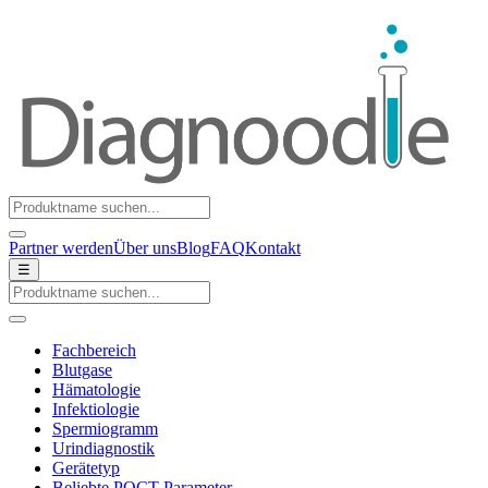
Partner werden
Über uns
Blog
FAQ
Kontakt
☰
Fachbereich
Blutgase
Hämatologie
Infektiologie
Spermiogramm
Urindiagnostik
Gerätetyp
Beliebte POCT-Parameter