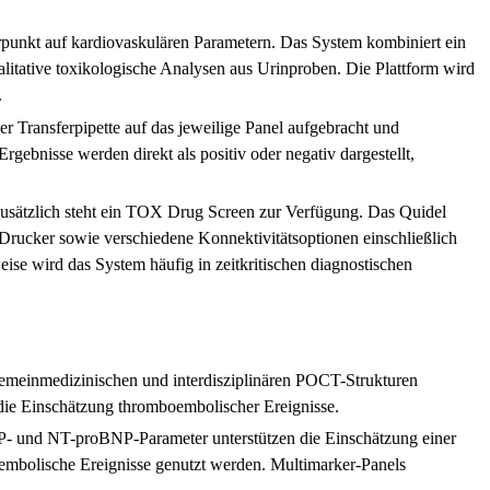
rpunkt auf kardiovaskulären Parametern. Das System kombiniert ein
litative toxikologische Analysen aus Urinproben. Die Plattform wird
.
 Transferpipette auf das jeweilige Panel aufgebracht und
gebnisse werden direkt als positiv oder negativ dargestellt,
Zusätzlich steht ein TOX Drug Screen zur Verfügung. Das Quidel
n Drucker sowie verschiedene Konnektivitätsoptionen einschließlich
e wird das System häufig in zeitkritischen diagnostischen
gemeinmedizinischen und interdisziplinären POCT-Strukturen
die Einschätzung thromboembolischer Ereignisse.
NP- und NT-proBNP-Parameter unterstützen die Einschätzung einer
embolische Ereignisse genutzt werden. Multimarker-Panels