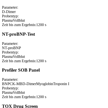
Parameter:
D-Dimer
Probentyp:
Plasma
Vollblut
Zeit bis zum Ergebnis:
1200 s
NT-proBNP-Test
Parameter:
NT-proBNP
Probentyp:
Plasma
Vollblut
Zeit bis zum Ergebnis:
1200 s
Profiler SOB Panel
Parameter:
BNP
CK-MB
D-Dimer
Myoglobin
Troponin I
Probentyp:
Plasma
Vollblut
Zeit bis zum Ergebnis:
1200 s
TOX Drug Screen