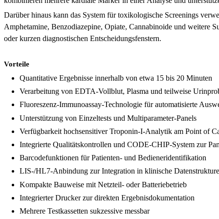
kombinieren mehrere kardiale Marker in einer Analyse und unterstütze
Darüber hinaus kann das System für toxikologische Screenings verw
Amphetamine, Benzodiazepine, Opiate, Cannabinoide und weitere Subs
oder kurzen diagnostischen Entscheidungsfenstern.
Vorteile
Quantitative Ergebnisse innerhalb von etwa 15 bis 20 Minuten
Verarbeitung von EDTA-Vollblut, Plasma und teilweise Urinpro
Fluoreszenz-Immunoassay-Technologie für automatisierte Ausw
Unterstützung von Einzeltests und Multiparameter-Panels
Verfügbarkeit hochsensitiver Troponin-I-Analytik am Point of C
Integrierte Qualitätskontrollen und CODE-CHIP-System zur Pan
Barcodefunktionen für Patienten- und Bedieneridentifikation
LIS-/HL7-Anbindung zur Integration in klinische Datenstruktur
Kompakte Bauweise mit Netzteil- oder Batteriebetrieb
Integrierter Drucker zur direkten Ergebnisdokumentation
Mehrere Testkassetten sukzessive messbar