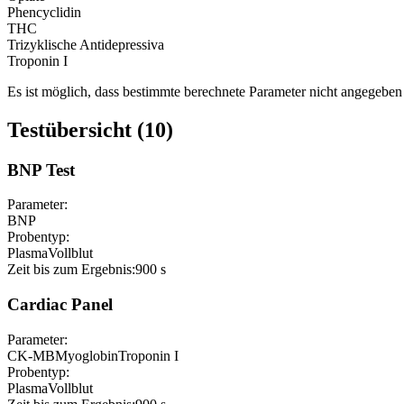
Phencyclidin
THC
Trizyklische Antidepressiva
Troponin I
Es ist möglich, dass bestimmte berechnete Parameter nicht angegeben 
Testübersicht (10)
BNP Test
Parameter:
BNP
Probentyp:
Plasma
Vollblut
Zeit bis zum Ergebnis:
900 s
Cardiac Panel
Parameter:
CK-MB
Myoglobin
Troponin I
Probentyp:
Plasma
Vollblut