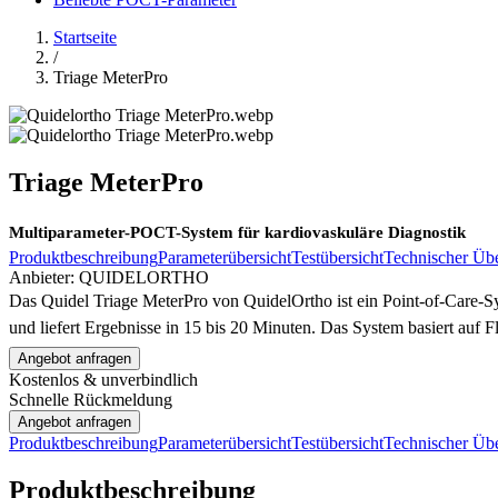
Startseite
/
Triage MeterPro
Triage MeterPro
Multiparameter-POCT-System für kardiovaskuläre Diagnostik
Produktbeschreibung
Parameterübersicht
Testübersicht
Technischer Übe
Anbieter:
QUIDELORTHO
Das Quidel Triage MeterPro von QuidelOrtho ist ein Point-of-Care-S
und liefert Ergebnisse in 15 bis 20 Minuten. Das System basiert au
Angebot anfragen
Kostenlos & unverbindlich
Schnelle Rückmeldung
Angebot anfragen
Produktbeschreibung
Parameterübersicht
Testübersicht
Technischer Übe
Produktbeschreibung