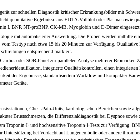
gerät zur schnellen Diagnostik kritischer Erkrankungsbilder mit Schwe
glicht quantitative Ergebnisse aus EDTA-Vollblut oder Plasma sowie qua
ponin I, BNP, NT-proBNP, CK-MB, Myoglobin und D-Dimer eingesetzt
ogie mit automatisierter Auswertung. Die Proben werden mithilfe einer
 vom Testtyp nach etwa 15 bis 20 Minuten zur Verfügung. Qualitative Er
schreitungen entsprechend markiert.
s Cardio- oder SOB-Panel zur parallelen Analyse mehrerer Biomarker. 
ieneridentifikation, integrierte Qualitätskontrollen, einen integrierte
eit der Ergebnisse, standardisiertem Workflow und kompakter Bauweis
ameter Geräte.
nsivstationen, Chest-Pain-Units, kardiologischen Bereichen sowie all
kuter Brustschmerzen, die Differenzialdiagnostik bei Dyspnoe sowie 
rem Troponin-I- und hochsensitive Troponin-I-Tests zur Verfügung. B
ur Unterstützung bei Verdacht auf Lungenembolie oder andere thrombo